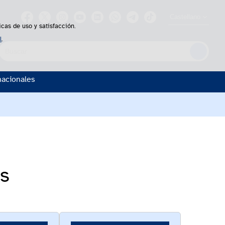
Castellano
icas de uso y satisfacción.
l
.
uscador
nacionales
es