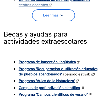
centros docentes
Concurso nacional de coros escolares
Leer más
Premios Alianza STEAM
Premio a planes de lectura escolares
Premio de bienestar emocional en el ámbito
Becas y ayudas para
educativo
actividades extraescolares
Distintivo de calidad de centros docentes "Sello
de vida saludable"
Premios Irene
Programa de inmersión lingüística
XIV Edición del Premio Nacional de Educación
para el Desarrollo «Vicente Ferrer»
Programa "Recuperación y utilización educativa
de pueblos abandonados"
(periodo estival)
Premios Aprendizaje-Servicio
Programa "Aulas de la Naturaleza"
Premios Experiencias Innovadoras
Campus de profundización científica
Premio iberoamericano «Innovación y ODS en
los centros educativos»
Programa "Campus científicos de verano"
III Premios Nacionales a Experiencias
Educativas Inspiradoras para el aprendizaje