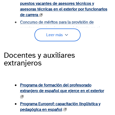
puestos vacantes de asesores técnicos y
asesoras técnicas en el exterior por funcionarios
de carrera
Concurso de méritos para la provisión de
puestos vacantes de personal docente en el
exterior por funcionarios de carrera
Leer más
Programa de Profesorado Visitante
Secciones bilingües de español en centros
Docentes y auxiliares
educativos de Europa central, oriental y China
extranjeros
Profesores interinos en programas educativos
en el exterior
Auxiliares de conversación españoles en el
extranjero
Programa de formación del profesorado
extranjero de español que ejerce en el exterior
Estancias profesionales para docentes
Programa Europrof: capacitación lingüística y
pedagógica en español