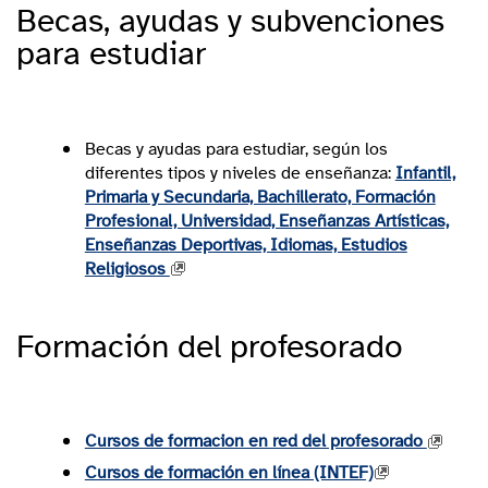
Becas, ayudas y subvenciones
Concurso escolar ONCE
para estudiar
Juvenes Translatores. Concurso para premiar a
los mejores traductores jóvenes de la Unión
Europea
I Premio Nacional de experiencias educativas
Becas y ayudas para estudiar, según los
que fomentan la competencia digital del
diferentes tipos y niveles de enseñanza:
Infantil,
alumnado
Primaria y Secundaria, Bachillerato, Formación
SIMO Educación. XIII Premios a la Innovación
Profesional, Universidad, Enseñanzas Artísticas,
Educativa
Enseñanzas Deportivas, Idiomas, Estudios
Religiosos
Premios extraordinarios de Formación
Profesional de Grado Medio y Superior para las
ciudades autónomas de Ceuta y Melilla y la
Formación del profesorado
Embajada de España en el Reino de Marruecos
Ministerio de Defensa: Concurso literario "Carta
a un militar español"
Cursos de formacion en red del profesorado
Cursos de formación en línea (INTEF)