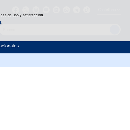
Castellano
icas de uso y satisfacción.
l
.
uscador
acionales