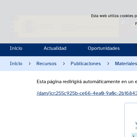
Esta web utiliza cookies p
Inicio
Actualidad
Oportunidades
Inicio
Recursos
Publicaciones
Materiale
Esta página redirigirá automáticamente en un e
/dam/jcr:255c925b-ce66-4ea0-9a0c-2b1684351