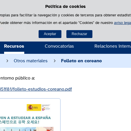
Política de cookies
Saltar al contenido
ropias para facilitar la navegación y cookies de terceros para obtener estadíst
Puede obtener más información en el apartado "Cookies" de nuestro
aviso lega
B
Aceptar
Rechazar
Recursos
Convocatorias
Relaciones intern
s
Otros materiales
Folleto en coreano
ntorno público a:
f81/folleto-estudios-coreano.pdf