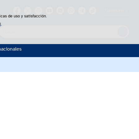
Castellano
icas de uso y satisfacción.
l
.
uscador
nacionales