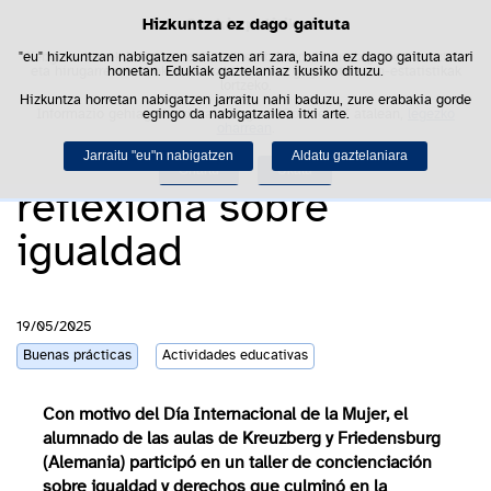
Hizkuntza ez dago gaituta
Cookie politika
Saltar al contenido
Bus
"eu" hizkuntzan nabigatzen saiatzen ari zara, baina ez dago gaituta atari
Webgune honek berezko cookie-ak erabiltzen ditu nabigazioa errazteko
eta hirugarrenen cookie-ak erabilera- eta gogobetetasun-estatistikak
honetan. Edukiak gaztelaniaz ikusiko dituzu.
lortzeko.
Hizkuntza horretan nabigatzen jarraitu nahi baduzu, zure erabakia gorde
Díselo con fanzines: el
Informazio gehiago lor dezakezu gure "Cookie-ak" atalean,
egingo da nabigatzailea itxi arte.
legezko
oharrean
.
alumnado ALCE
Jarraitu "eu"n nabigatzen
Aldatu gaztelaniara
Onartu
Ukatu
Fanzine igualdad
reflexiona sobre
igualdad
19/05/2025
Buenas prácticas
Actividades educativas
Con motivo del Día Internacional de la Mujer, el
alumnado de las aulas de Kreuzberg y Friedensburg
(Alemania) participó en un taller de concienciación
sobre igualdad y derechos que culminó en la