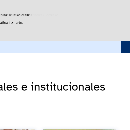
Buscador
gogobetetasun-estatistikak lortzeko.
niaz ikusiko dituzu.
lea itxi arte.
nacionales
les e institucionales