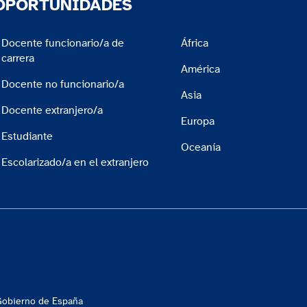
OPORTUNIDADES
Organismos internacionales
Docente funcionario/a de
África
Consejo de Europa
carrera
América
Consejo de Europa
Docente no funcionario/a
Asia
Docente extranjero/a
Europa
Estudiante
OHTE
Oceanía
Observatorio de la Enseñanza de la
Escolarizado/a en el extranjero
Historia en Europa
UNESCO
Organización de las Naciones
Unidas para la Educación, la Ciencia
y la Cultura
 Gobierno de España