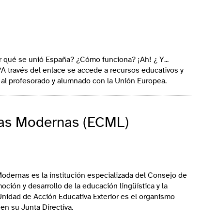
organismos gubernamentales que participan en la acción
 qué se unió España? ¿Cómo funciona? ¡Ah! ¿ Y...
 través del enlace se accede a recursos educativos y
Exterior (UAEE) se promueven, coordinan y apoyan las
ar al profesorado y alumnado con la Unión Europea.
da país de forma concreta, siendo la UAEE el nexo entre
ivas de los diferentes países. Dichas acciones se llevan
Educación en el exterior.
uas Modernas (ECML)
spaña ante la OCDE, UNESCO y Consejo de Europa
odernas es la institución especializada del Consejo de
ncipales organizaciones internacionales se llevan a cabo
ción y desarrollo de la educación lingüística y la
ión en las Representaciones Permanentes de España ante
Unidad de Acción Educativa Exterior es el organismo
Europa. El Centro Europeo para las Lenguas Modernas y
en su Junta Directiva.