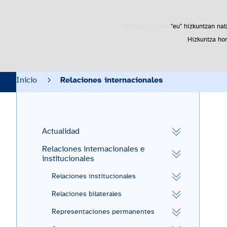
Webgune honek berezko cookie-ak era
"eu" hizkuntzan nab
Hizkuntza hor
Inicio
Actualidad
Oportunidades
Inicio
Relaciones internacionales
Actualidad
Relaciones internacionales e
institucionales
Relaciones institucionales
Relaciones bilaterales
Representaciones permanentes