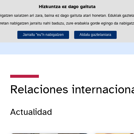
Hizkuntza ez dago gaituta
Cookie politika
Saltar al contenido
biltzen ditu nabigazioa errazteko eta hirugarrenen cookie-ak erabilera- eta 
igatzen saiatzen ari zara, baina ez dago gaituta atari honetan. Edukiak gaztela
retan nabigatzen jarraitu nahi baduzu, zure erabakia gorde egingo da nabigatzai
Informazio gehiago lor dezakezu gure "Cookie-ak" atalean,
legezko oharrean
.
Recursos
Convocatorias
Relaciones inter
Jarraitu "eu"n nabigatzen
Onartu
Ukatu
Aldatu gaztelaniara
Relaciones internaciona
Actualidad