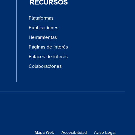
RECURSOS
Plataformas
ECML
Publicaciones
European Centre for Modern
Herramientas
Languages of the Council of Europe
Páginas de interés
Enlaces de interés
OCDE
Colaboraciones
Organización para la Cooperación y
el Desarrollo Económico
OEI
Organización de Estados
Iberoamericanos para la Educación,
la Ciencia y la Cultura
Mapa Web
Accesibilidad
Aviso Legal