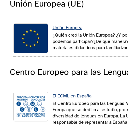
Unión Europea (UE)
y Universidades, así como con otros 
exterior.
Relaciones bilaterales
Unión Europea
¿Quién creó la Unión Europea? ¿Y por
Oficinas de Educación
podemos participar?¿De qué manera?A
Desde la Unidad de Acción Educativa 
materiales didácticos para familiariz
acciones que se llevan a cabo con ca
el Ministerio y las autoridades educat
a cabo a través de las consejerías de 
Centro Europeo para las Leng
Representaciones permanentes
El ECML en España
Representaciones permanentes de E
El Centro Europeo para las Lenguas M
Las relaciones con algunas de las pri
Europa que se dedica al estudio, promo
a través de la Consejería de Educac
diversidad de lenguas en Europa. La 
la OCDE, la UNESCO y el Consejo de 
responsable de representar a España 