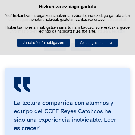
Hizkuntza ez dago gaituta
Cookie politika
Saltar al contenido
Bus
"eu" hizkuntzan nabigatzen saiatzen ari zara, baina ez dago gaituta atari
Webgune honek berezko cookie-ak erabiltzen ditu nabigazioa errazteko
eta hirugarrenen cookie-ak erabilera- eta gogobetetasun-estatistikak
honetan. Edukiak gaztelaniaz ikusiko dituzu.
lortzeko.
Hizkuntza horretan nabigatzen jarraitu nahi baduzu, zure erabakia gorde
Centros de Titularidad
Informazio gehiago lor dezakezu gure "Cookie-ak" atalean,
egingo da nabigatzailea itxi arte.
legezko
oharrean
.
Española
Jarraitu "eu"n nabigatzen
Aldatu gaztelaniara
Onartu
Ukatu
Centros de Titularidad Española
La lectura compartida con alumnos y
equipo del CCEE Reyes Católicos ha
sido una experiencia inolvidable. Leer
es crecer"