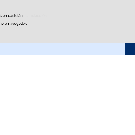
Buscador
sticas de uso e satisfacción.
s en castelán.
he o navegador.
acionales