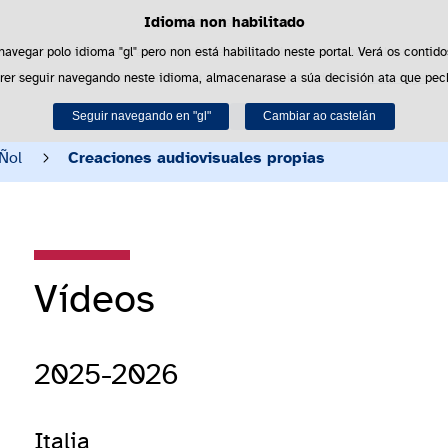
Idioma non habilitado
Política de cookies
Saltar al contenido
es propias para facilitar a navegación e cookies de terceiros para obter estatí
 navegar polo idioma "gl" pero non está habilitado neste portal. Verá os contido
rer seguir navegando neste idioma, almacenarase a súa decisión ata que pec
Pode obter máis información no apartado "Cookies" do noso
aviso legal
.
Recursos
Convocatorias
Relaciones intern
Seguir navegando en "gl"
Aceptar
Rexeitar
Cambiar ao castelán
Ñol
Creaciones audiovisuales propias
Vídeos
2025-2026
Italia