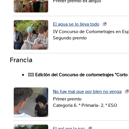
Primer premio ex aequo
El agua se lo lleva todo
IV Concurso de Cortometrajes en Espa
Segundo premio
Francia
III Edición del Concurso de cortometrajes "Corto
No hay mal que por bien no venga
Primer premio
Categoría 6. º Primaria- 2. º ESO
El gol por la paz