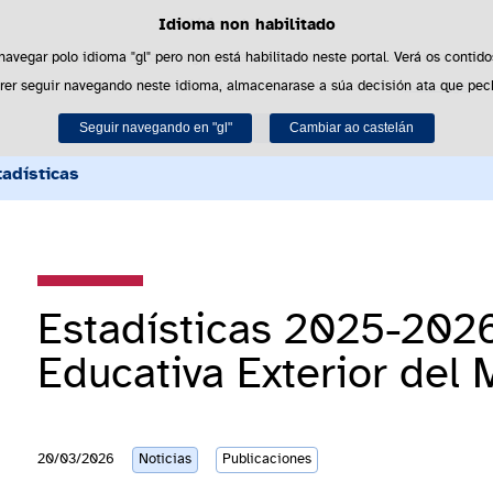
Idioma non habilitado
Política de cookies
Saltar al contenido
es propias para facilitar a navegación e cookies de terceiros para obter estatí
 navegar polo idioma "gl" pero non está habilitado neste portal. Verá os contido
rer seguir navegando neste idioma, almacenarase a súa decisión ata que pec
Pode obter máis información no apartado "Cookies" do noso
aviso legal
.
Recursos
Convocatorias
Relaciones inter
Seguir navegando en "gl"
Aceptar
Rexeitar
Cambiar ao castelán
tadísticas
Estadísticas 2025-2026
Educativa Exterior del 
20/03/2026
Noticias
Publicaciones