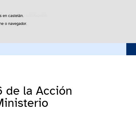
Buscador
sticas de uso e satisfacción.
s en castelán.
he o navegador.
nacionales
 de la Acción
Ministerio