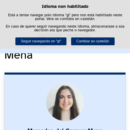
Idioma non habilitado
Política de cookies
Saltar al contenido
Bus
Está a tentar navegar polo idioma "gl" pero non está habilitado neste
Este sitio web utiliza cookies propias para facilitar a navegación e
cookies de terceiros para obter estatísticas de uso e satisfacción.
portal. Verá os contidos en castelán.
Pode obter máis información no apartado "Cookies" do noso
En caso de querer seguir navegando neste idioma, almacenarase a súa
aviso legal
.
Experiencia de
decisión ata que peche o navegador.
Aceptar
Rexeitar
Mercedes del Carmen
Seguir navegando en "gl"
Cambiar ao castelán
Experiencias
Mena