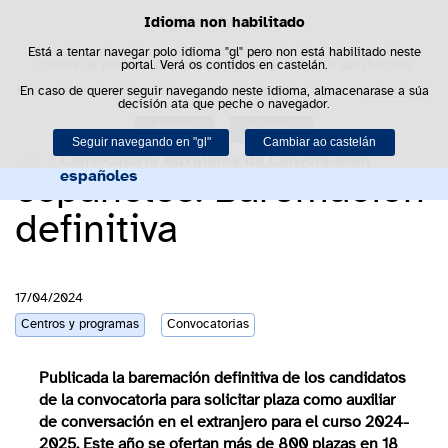
Idioma non habilitado
Política de cookies
Saltar al contenido
Bus
Está a tentar navegar polo idioma "gl" pero non está habilitado neste
Este sitio web utiliza cookies propias para facilitar a navegación e
cookies de terceiros para obter estatísticas de uso e satisfacción.
portal. Verá os contidos en castelán.
Pode obter máis información no apartado "Cookies" do noso
En caso de querer seguir navegando neste idioma, almacenarase a súa
aviso legal
.
Auxiliares de
decisión ata que peche o navegador.
Aceptar
Rexeitar
Conversación
Seguir navegando en "gl"
Cambiar ao castelán
Convocatoria Auxiliares de Conversación 
españoles
españoles. Baremación
definitiva
17/04/2024
Centros y programas
Convocatorias
Publicada la baremación definitiva de los candidatos
de la convocatoria para solicitar plaza como auxiliar
de conversación en el extranjero para el curso 2024-
2025. Este año se ofertan más de 800 plazas en 18