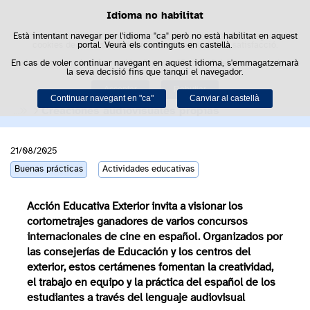
Idioma no habilitat
Política de cookies
Saltar al contenido
Bus
Està intentant navegar per l'idioma "ca" però no està habilitat en aquest
Aquest lloc web utilitza cookies pròpies per facilitar la navegació i
cookies de tercers per obtenir estadístiques d'ús i satisfacció.
portal. Veurà els continguts en castellà.
En cas de voler continuar navegant en aquest idioma, s'emmagatzemarà
Podeu obtenir més informació a l'apartat "Cookies" del nostre
avís legal
.
Cortometrajes de los
la seva decisió fins que tanqui el navegador.
Acceptar
Rebutjar
concursos del exterior
Continuar navegant en "ca"
Canviar al castellà
Creaciones audiovisuales propias
21/08/2025
Buenas prácticas
Actividades educativas
Acción Educativa Exterior invita a visionar los
cortometrajes ganadores de varios concursos
internacionales de cine en español. Organizados por
las consejerías de Educación y los centros del
exterior, estos certámenes
fomentan la creatividad,
el trabajo en equipo y la práctica del español de los
estudiantes
a través del lenguaje audiovisual